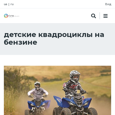
ua
|
ru
Вхід
детские квадроциклы на
бензине