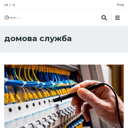
ua
|
ru
Вхід
домова служба