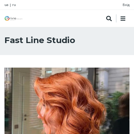
ua
|
ru
Вхід
Fast Line Studio