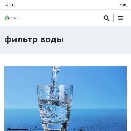
ua
|
ru
Вхід
фильтр воды