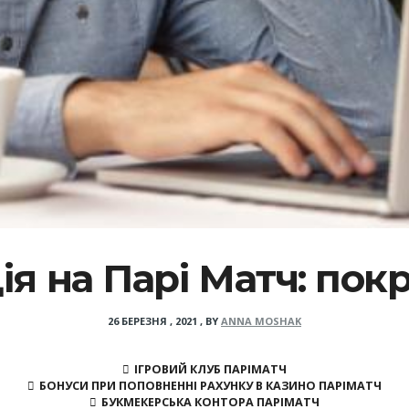
я на Парі Матч: пок
26 БЕРЕЗНЯ , 2021
,
BY
ANNA MOSHAK
ІГРОВИЙ КЛУБ ПАРІМАТЧ
БОНУСИ ПРИ ПОПОВНЕННІ РАХУНКУ В КАЗИНО ПАРІМАТЧ
БУКМЕКЕРСЬКА КОНТОРА ПАРІМАТЧ