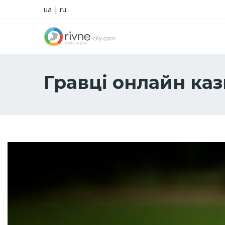
ua
|
ru
Гравці онлайн ка