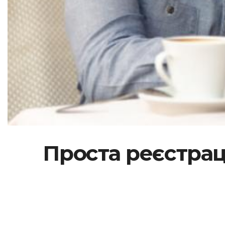
Проста реєстраці