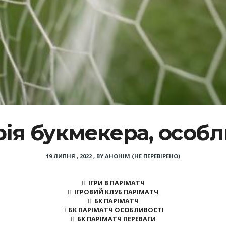
орія букмекера, особл
19 ЛИПНЯ , 2022
,
BY
АНОНІМ (НЕ ПЕРЕВІРЕНО)
ІГРИ В ПАРІМАТЧ
ІГРОВИЙ КЛУБ ПАРІМАТЧ
БК ПАРІМАТЧ
БК ПАРІМАТЧ ОСОБЛИВОСТІ
БК ПАРІМАТЧ ПЕРЕВАГИ