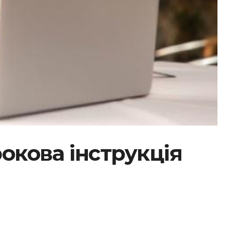
рокова інструкція