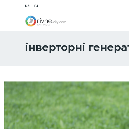
ua
|
ru
інверторні генер