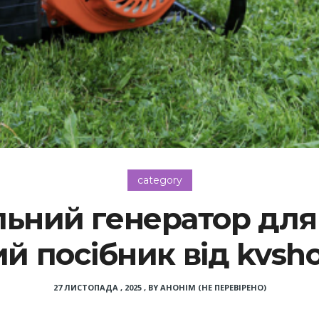
category
льний генератор для 
й посібник від kvsh
27 ЛИСТОПАДА , 2025
,
BY
АНОНІМ (НЕ ПЕРЕВІРЕНО)