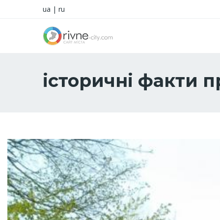
ua
|
ru
історичні факти п