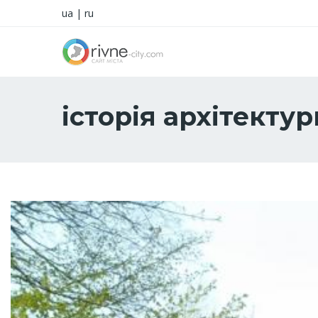
ua
|
ru
історія архітектур