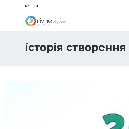
ua
|
ru
історія створення