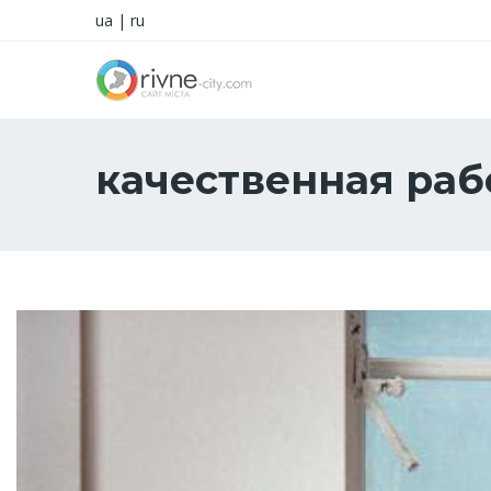
ua
|
ru
качественная раб