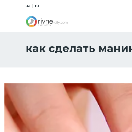
ua
|
ru
как сделать ман