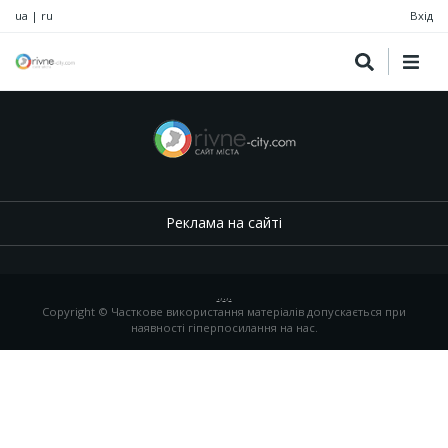
ua
|
ru
Вхід
Реклама на сайті
.
,
.
,
.
Copyright © Часткове використання матеріалів допускається при
наявності гіперпосилання на нас.