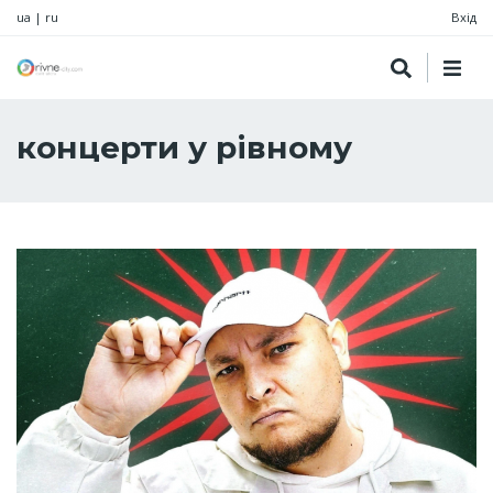
ua
|
ru
Вхід
концерти у рівному