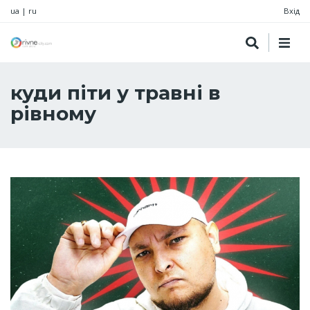
ua
|
ru
Вхід
куди піти у травні в
рівному