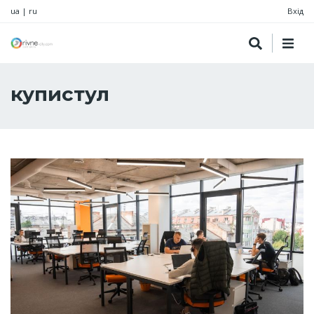
ua
|
ru
Вхід
купистул