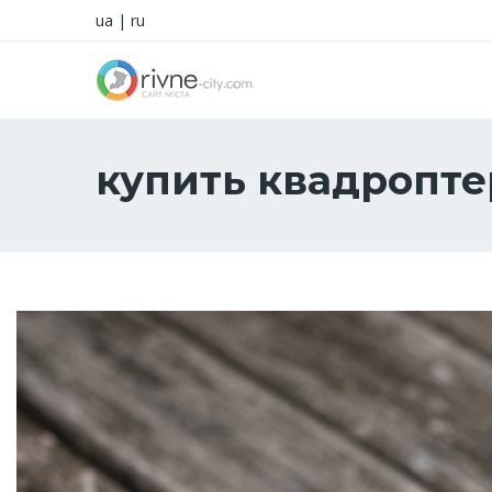
ua
|
ru
купить квадропте