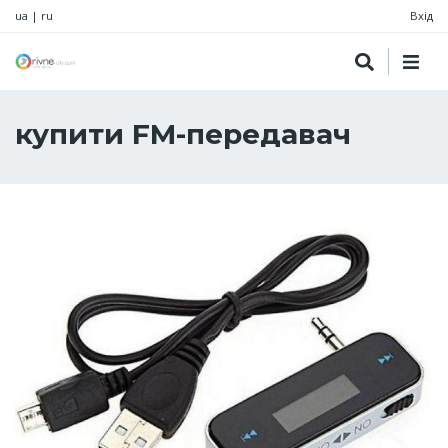
ua
|
ru
Вхід
купити FM-передавач