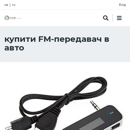
ua
|
ru
Вхід
купити FM-передавач в
авто