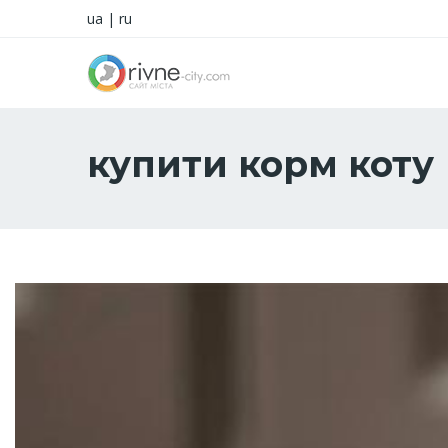
ua
|
ru
купити корм коту