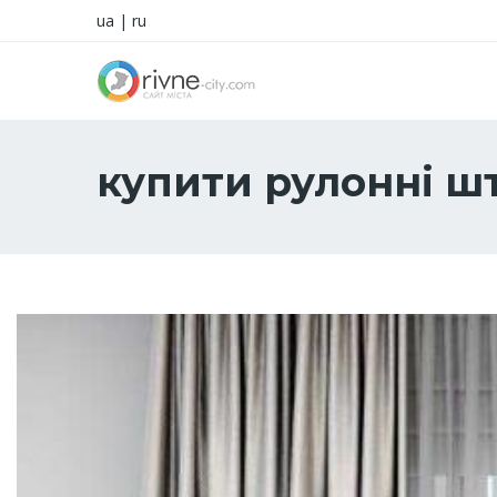
ua
|
ru
купити рулонні ш