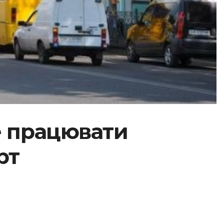
де працювати
рт