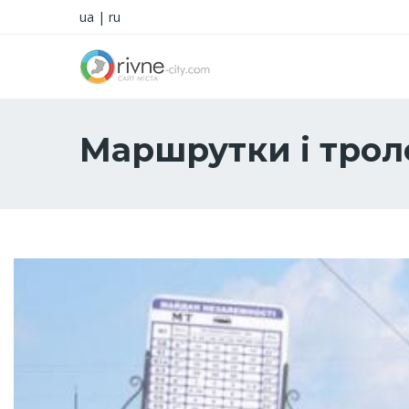
ua
|
ru
Маршрутки і трол