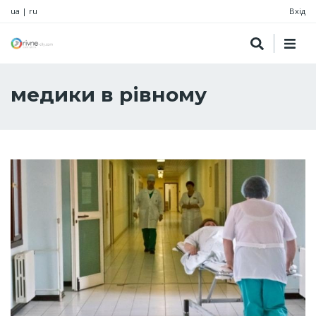
ua
|
ru
Вхід
медики в рівному