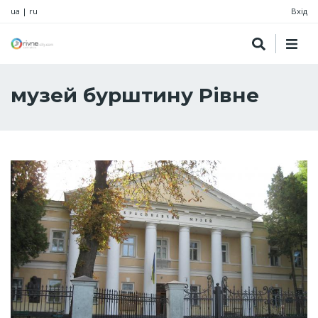
ua
|
ru
Вхід
музей бурштину Рівне