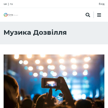
ua
|
ru
Вхід
Музика Дозвілля