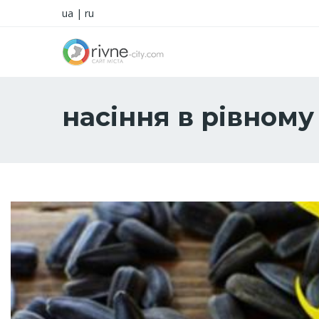
ua
|
ru
насіння в рівному