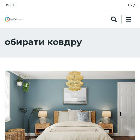
ua
|
ru
Вхід
обирати ковдру