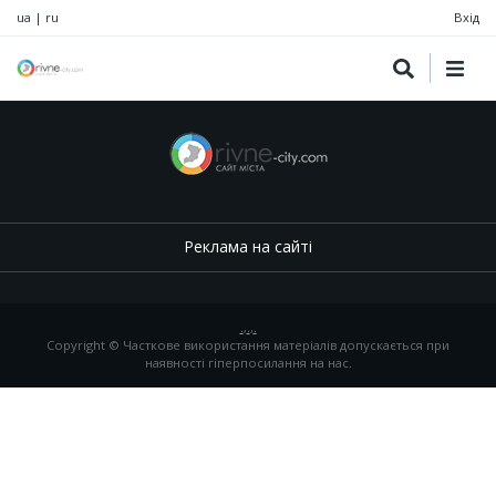
ua
|
ru
Вхід
Реклама на сайті
.
,
.
,
.
Copyright © Часткове використання матеріалів допускається при
наявності гіперпосилання на нас.