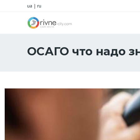
ua
|
ru
ОСАГО что надо з