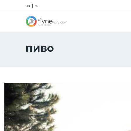
ua
|
ru
пиво