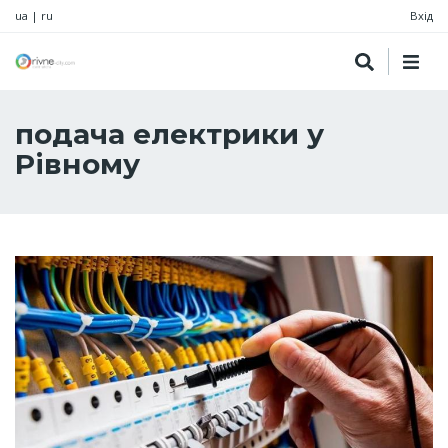
ua
|
ru
Вхід
подача електрики у
Рівному