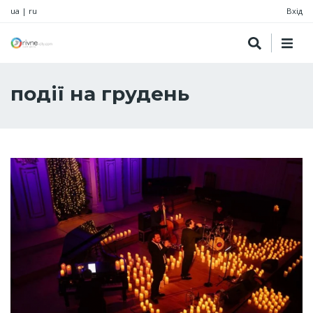
ua
|
ru
Вхід
події на грудень