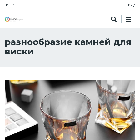
ua
|
ru
Вхід
разнообразие камней для
виски