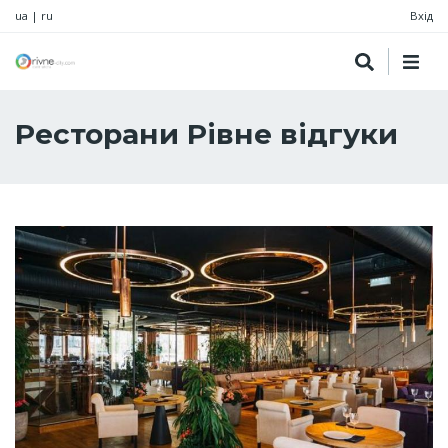
ua
|
ru
Вхід
Ресторани Рівне відгуки