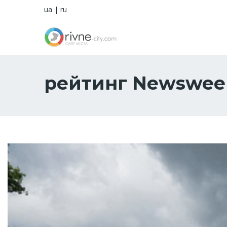
ua
|
ru
рейтинг Newsweek