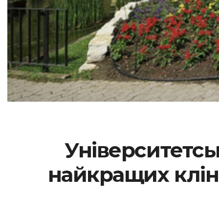
Університетськ
найкращих клін