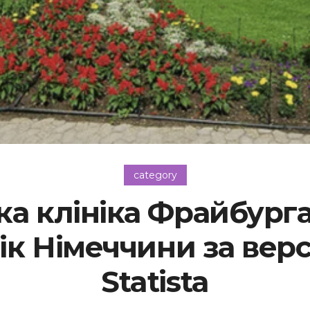
category
а клініка Фрайбурга
ік Німеччини за вер
Statista