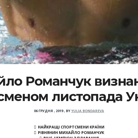
йло Романчук визн
сменом листопада У
06 ГРУДНЯ , 2019
,
BY
YULIA BONDAREVA
НАЙКРАЩІ СПОРТСМЕНИ КРАЇНИ
РІВНЯНИН МИХАЙЛО РОМАНЧУК