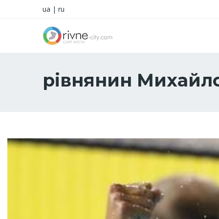
ua
|
ru
рівнянин Михайл