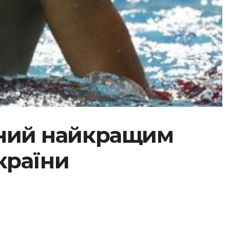
аний найкращим
країни