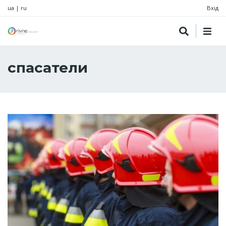
ua
|
ru
Вхід
спасатели