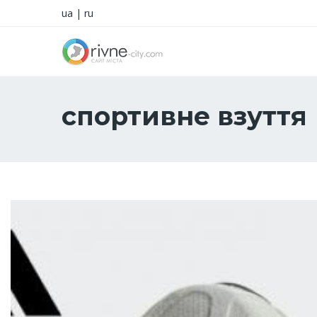
ua
|
ru
спортивне взуття