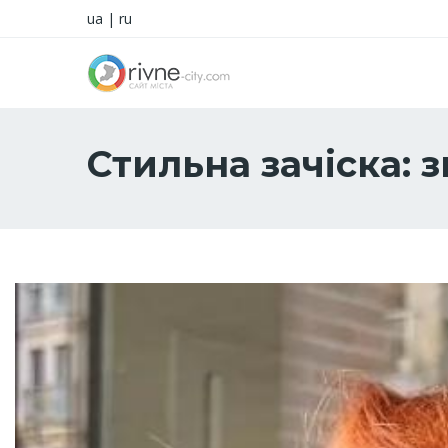
ua
|
ru
Стильна зачіска: 