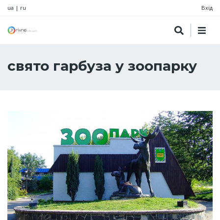
ua
|
ru
Вхід
свято гарбуза у зоопарку