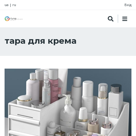
ua
|
ru
Вхід
тара для крема