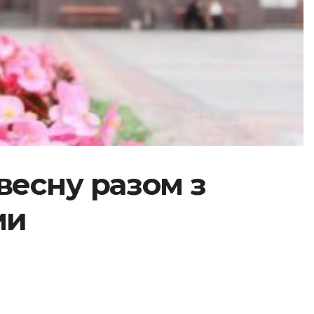
весну разом з
ми