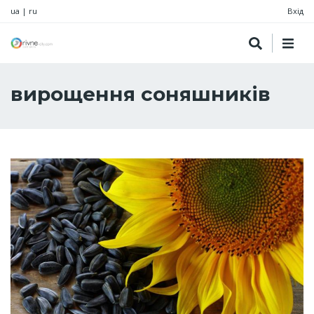
ua
|
ru
Вхід
вирощення соняшників