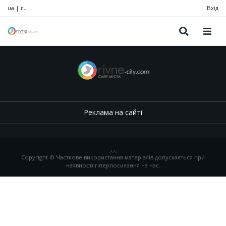
ua
|
ru
Вхід
Реклама на сайті
.
,
.
,
.
Copyright © Часткове використання матеріалів допускається при
наявності гіперпосилання на нас.