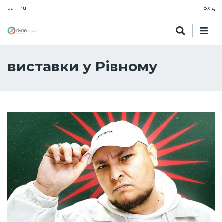
ua
|
ru
Вхід
виставки у Рівному