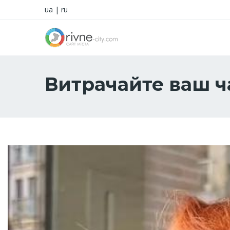
ua
|
ru
Витрачайте ваш ч