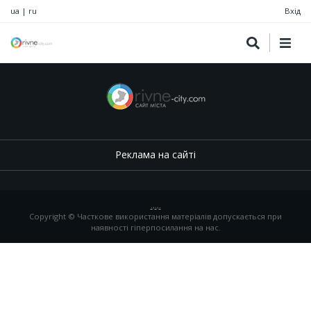
ua
|
ru
Вхід
Реклама на сайті
.
,
.
,
.
Copyright © Часткове використання матеріалів допускається при
наявності гіперпосилання на нас.