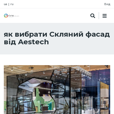
ua
|
ru
Вхід
як вибрати Скляний фасад
від Aestech