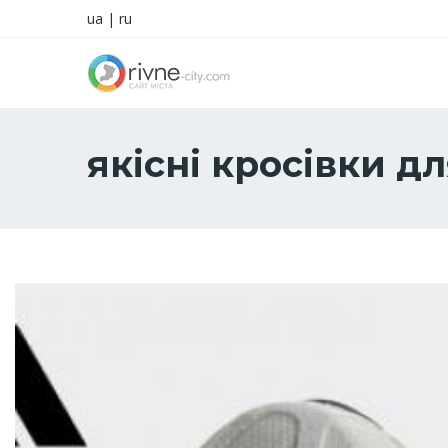
ua
|
ru
якісні кросівки дл