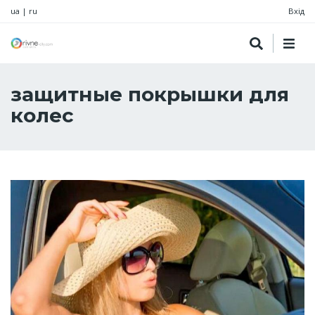
ua
|
ru
Вхід
защитные покрышки для
колес