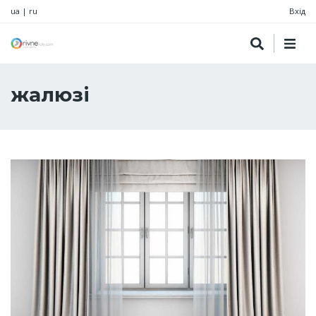
ua
|
ru
Вхід
жалюзі